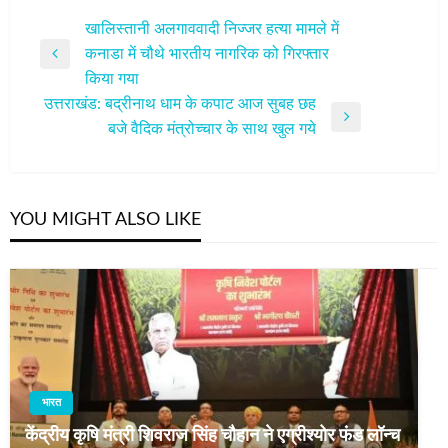
पोस्ट
खालिस्तानी अलगाववादी निज्जर हत्या मामले में
कनाडा में चौथे भारतीय नागरिक को गिरफ्तार
नेविगेशन
Previous
किया गया
Post
उत्तराखंड: बद्रीनाथ धाम के कपाट आज सुबह छह
Next
बजे वैदिक मंत्रोच्चार के साथ खुल गये
Post
YOU MIGHT ALSO LIKE
भारत
केंद्रीय कृषि मंत्री शिवराज सिंह चौहान ने एग्रीश्योर फंड लॉन्च