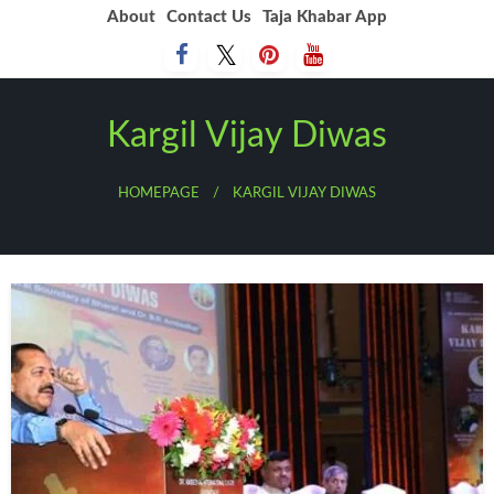
Skip
About
Contact Us
Taja Khabar App
to
content
Kargil Vijay Diwas
HOMEPAGE
KARGIL VIJAY DIWAS