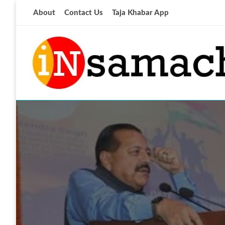
Skip
About
Contact Us
Taja Khabar App
to
content
आज की ताजा खबर
insamachar