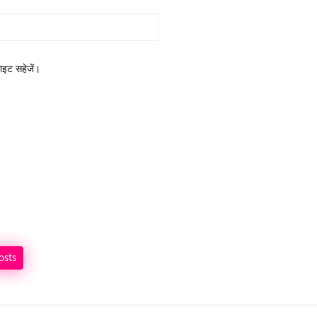
साइट सहेजें।
osts