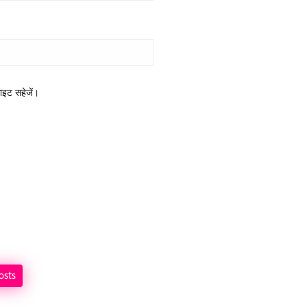
साइट सहेजें।
osts