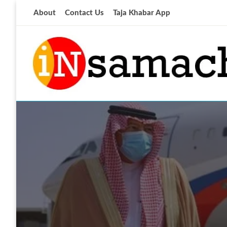
Skip
About
Contact Us
Taja Khabar App
to
content
आज की ताजा खबर
insamachar